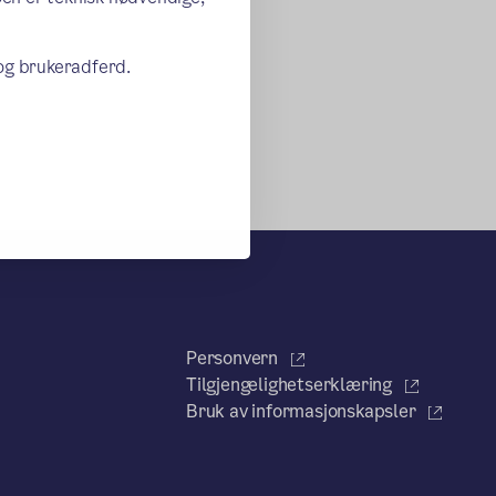
 og brukeradferd.
Personvern
Tilgjengelighetserklæring
Bruk av informasjonskapsler