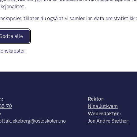
u må sette på ny sperre hver dag.
ksjonalitet.
nskapsler, tillater du også at vi samler inn data om statistikk
Godta alle
sjonskapsler
n:
Rektor
35 70
Nina Jutkvam
:
Webredaktør:
ttak.ekeberg@osloskolen.no
Jon Andre Sæther