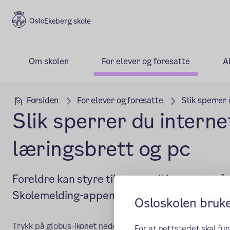
Ekeberg skole
Om skolen
For elever og foresatte
A
Hovedseksjon
Forsiden
For elever og foresatte
Slik sperrer
Slik sperrer du interne
læringsbrett og pc
Foreldre kan styre tilgangen til internett på
Skolemelding-appen og portalen.
Osloskolen bruk
Trykk på globus-ikonet nederst på menylinjen i Skolemeldi
For at nettstedet skal fu