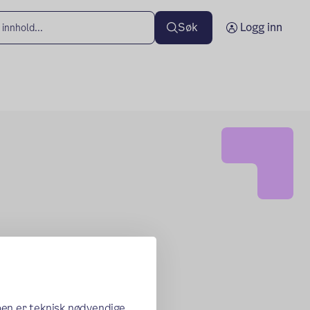
Søk
Logg inn
oen er teknisk nødvendige,