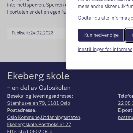
internettsperren. Sperren er aktiv fra kl. 15.00–07.00. D
mens andre sikrer ulik fun
I portalen er det en egen fane som heter internettsperre.
Godtar du alle informasjo
Publisert:
24.02.2026
Kun nødvendige
Innstillinger for informa
Ekeberg skole
– en del av Osloskolen
Besøks- og leveringsadresse:
Telefo
Stamhusveien 79, 1181 Oslo
22 08 
Postadresse:
E-post
Oslo Kommune,Utdanningsetaten,
postmo
Ekeberg skole,Postboks 6127
Etterstad,0602 Oslo