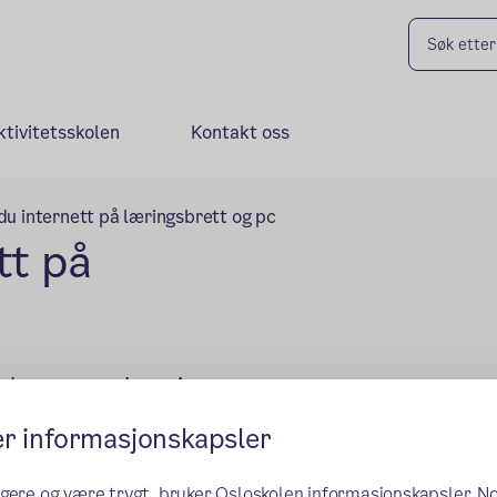
ktivitetsskolen
Kontakt oss
 du internett på læringsbrett og pc
tt på
 elevenes enhet via
er informasjonskapsler
ng-appen for å skru på
ngere og være trygt, bruker Osloskolen informasjonskapsler. N