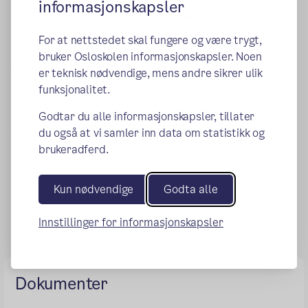
informasjonskapsler
digitale verktøy for å støtte hver enkelt elev i sin lese,-
skrive – og språkutvikling.
For at nettstedet skal fungere og være trygt,
StøDig retter seg mot barnetrinnet i Osloskolen.
bruker Osloskolen informasjonskapsler. Noen
Veiledere fra StøDig samarbeider med lærerne og
er teknisk nødvendige, mens andre sikrer ulik
ledere, for å få til en best mulig undervisning.
funksjonalitet.
Forskere fra Lesesenteret ved Universitetet i Stavanger
er en viktig samarbeidspartner for å kvalitetssikre de
Godtar du alle informasjonskapsler, tillater
faglige anbefalingene som vi utvikler.
du også at vi samler inn data om statistikk og
brukeradferd.
Kun nødvendige
Godta alle
Publisert:
23.11.2023
Endret:
11.09.2025
Innstillinger for informasjonskapsler
Dokumenter