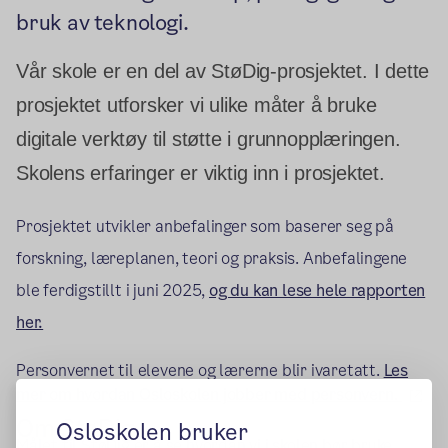
bruk av teknologi.
Vår skole er en del av StøDig-prosjektet. I dette
prosjektet utforsker vi ulike måter å bruke
digitale verktøy til støtte i grunnopplæringen.
Skolens erfaringer er viktig inn i prosjektet.
Prosjektet utvikler anbefalinger som baserer seg på
forskning, læreplanen, teori og praksis. Anbefalingene
ble ferdigstillt i juni 2025,
og du kan lese hele rapporten
her.
Personvernet til elevene og lærerne blir ivaretatt.
Les
(ek
mer om hvordan Osloskolen jobber med personvern.
Om StøDig
Osloskolen bruker
Målet til StøDig er å se hvordan vi i skolen bør bruke