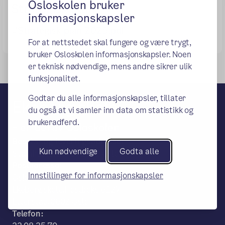
Osloskolen bruker
Strategisk plan
informasjonskapsler
Strategisk plan 2025.pdf
For at nettstedet skal fungere og være trygt,
bruker Osloskolen informasjonskapsler. Noen
er teknisk nødvendige, mens andre sikrer ulik
funksjonalitet.
Godtar du alle informasjonskapsler, tillater
Ekeberg skole
du også at vi samler inn data om statistikk og
brukeradferd.
– en del av Osloskolen
Besøks- og leveringsadresse:
Kun nødvendige
Godta alle
Stamhusveien 79, 1181 Oslo
Postadresse:
Innstillinger for informasjonskapsler
Oslo Kommune,Utdanningsetaten,
Ekeberg skole,Postboks 6127
Etterstad,0602 Oslo
Telefon: